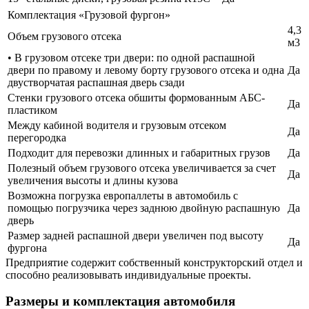
Комплектация «Грузовой фургон»
4,3
Объем грузового отсека
м3
• В грузовом отсеке три двери: по одной распашной
двери по правому и левому борту грузового отсека и одна
Да
двустворчатая распашная дверь сзади
Стенки грузового отсека обшиты формованным АБС-
Да
пластиком
Между кабиной водителя и грузовым отсеком
Да
перегородка
Подходит для перевозки длинных и габаритных грузов
Да
Полезный объем грузового отсека увеличивается за счет
Да
увеличения высоты и длины кузова
Возможна погрузка европаллеты в автомобиль с
помощью погрузчика через заднюю двойную распашную
Да
дверь
Размер задней распашной двери увеличен под высоту
Да
фургона
Предприятие содержит собственный конструкторский отдел и
способно реализовывать индивидуальные проекты.
Размеры и комплектация автомобиля