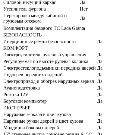
Силовой несущий каркас
Да
Утеплитель фургона
Нет
Перегородка между кабиной и
Да
грузовым отсеком
Комплектация базового ТС Lada Granta
БЕЗОПАСНОСТЬ
Инерционные ремни безопасности
Да
КОМФОРТ
Электроусилитель рулевого управления
Да
Регулируемая по высоте рулевая колонка
Да
Электростеклоподъемники передних дверей
Да
Подогрев передних сидений
Да
Электропривод и обогрев наружных зеркал
Да
Аудиоподготовка
Да
Розетка 12V
Да
Бортовой компьютер
Да
ЭКСТЕРЬЕР
Наружные зеркала в цвет кузова
Да
Наружные ручки дверей в цвет кузова
Да
Молдинги боковых дверей
Да
15" стальные диски, грузовая резина R15C
Да