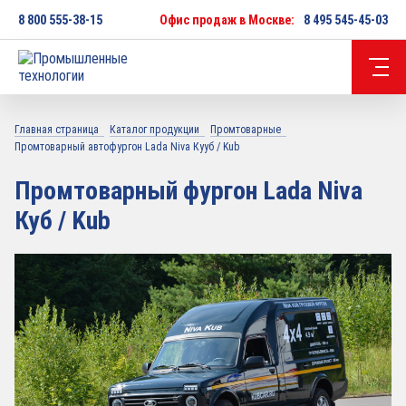
8 800 555-38-15
Офис продаж в Москве:
8 495 545-45-03
Главная страница
Каталог продукции
Промтоварные
Промтоварный автофургон Lada Niva Кууб / Kub
Промтоварный фургон Lada Niva
Куб / Kub